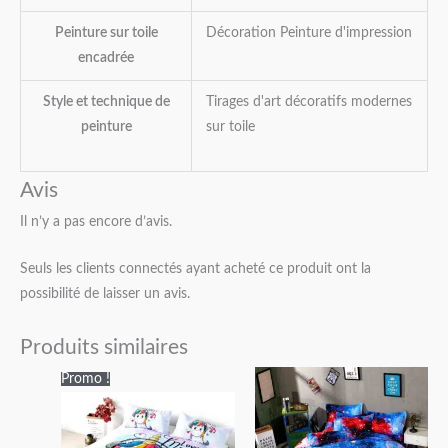
Peinture sur toile
Décoration Peinture d'impression
encadrée
Style et technique de
Tirages d'art décoratifs modernes
peinture
sur toile
Avis
Il n’y a pas encore d’avis.
Seuls les clients connectés ayant acheté ce produit ont la
possibilité de laisser un avis.
Produits similaires
Plage
Plage
Promo !
de
de
prix :
prix :
52,95€
46,95€
à
à