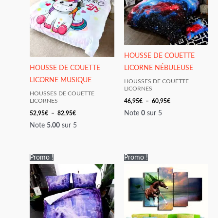
82,95€
60,95€
HOUSSE DE COUETTE
HOUSSE DE COUETTE
LICORNE NÉBULEUSE
LICORNE MUSIQUE
HOUSSES DE COUETTE
LICORNES
HOUSSES DE COUETTE
46,95
€
–
60,95
€
LICORNES
Note
0
sur 5
52,95
€
–
82,95
€
Note
5.00
sur 5
Plage
Plage
Promo !
Promo !
de
de
prix :
prix :
47,95€
19,95€
à
à
59,95€
34,95€