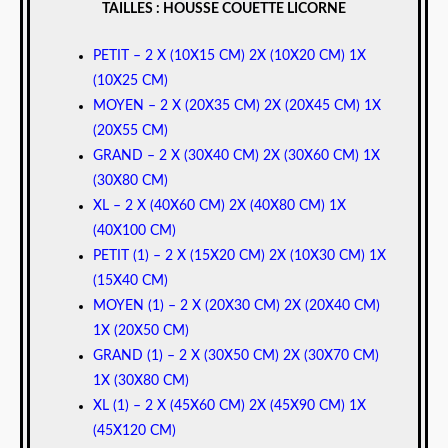
TAILLES : HOUSSE COUETTE LICORNE
PETIT – 2 X (10X15 CM) 2X (10X20 CM) 1X
(10X25 CM)
MOYEN – 2 X (20X35 CM) 2X (20X45 CM) 1X
(20X55 CM)
GRAND – 2 X (30X40 CM) 2X (30X60 CM) 1X
(30X80 CM)
XL – 2 X (40X60 CM) 2X (40X80 CM) 1X
(40X100 CM)
PETIT (1) – 2 X (15X20 CM) 2X (10X30 CM) 1X
(15X40 CM)
MOYEN (1) – 2 X (20X30 CM) 2X (20X40 CM)
1X (20X50 CM)
GRAND (1) – 2 X (30X50 CM) 2X (30X70 CM)
1X (30X80 CM)
XL (1) – 2 X (45X60 CM) 2X (45X90 CM) 1X
(45X120 CM)