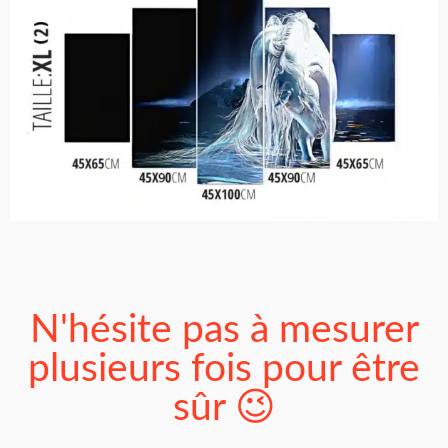
N'hésite pas à mesurer
plusieurs fois pour être
sûr 😉