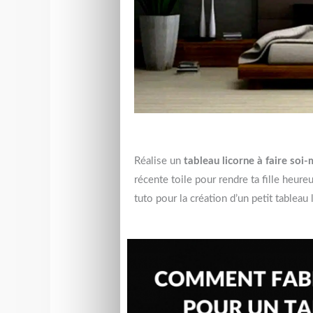
Réalise un
tableau licorne à faire so
récente toile pour rendre ta fille heu
tuto pour la création d’un petit tableau 