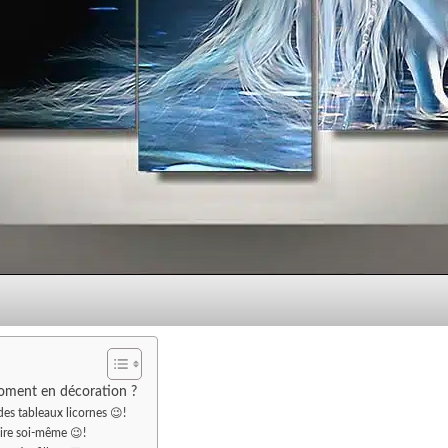
oment en décoration ?
des tableaux licornes 😉!
aire soi-même 😉!