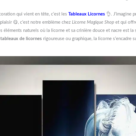
ration qui vient en tête, c’est les
Tableaux Licornes
👌. J’imagine p
e plaisir 😋, c’est notre emblème chez
Licorne Magique Shop
et qui offr
éléments naturels où la licorne et sa crinière douce et nacre est la 
,
tableaux de licornes
rigoureuse ou graphique, la licorne s’encadre s