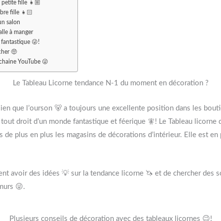
etite fille 👧🏼
re fille 👧🏻
un salon
alle à manger
 fantastique 😜!
cher 🤑
a chaine YouTube 😜
Le Tableau Licorne tendance N-1 du moment en décoration ?
ien que l’ourson 🐻 a toujours une excellente position dans les bouti
 tout droit d’un monde fantastique et féerique 🧚! Le Tableau licorn
s de plus en plus les magasins de décorations d’intérieur. Elle est en
ent avoir des idées 💡 sur la tendance licorne 🦄 et de chercher des
murs 😜.
Plusieurs conseils de décoration avec des tableaux licornes 😉!