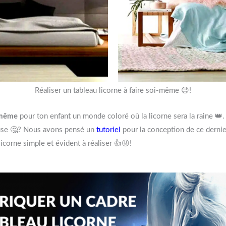
Réaliser un tableau licorne à faire soi-même 😉!
i-même
pour ton enfant un monde coloré où la licorne sera la raine 👑.
reuse 🤔? Nous avons pensé un
tutoriel
pour la conception de ce dernier
licorne simple et évident à réaliser 👍😜!