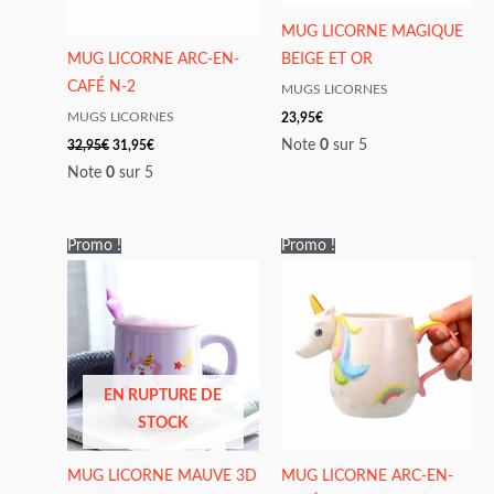
MUG LICORNE MAGIQUE
MUG LICORNE ARC-EN-
BEIGE ET OR
CAFÉ N-2
MUGS LICORNES
23,95
€
MUGS LICORNES
Note
0
sur 5
32,95
€
31,95
€
Note
0
sur 5
Le
Le
Le
Le
Promo !
Promo !
prix
prix
prix
prix
initial
actuel
initial
actuel
était :
est :
était :
est :
33,95€.
26,95€.
33,95€.
32,95€.
EN RUPTURE DE
STOCK
MUG LICORNE MAUVE 3D
MUG LICORNE ARC-EN-