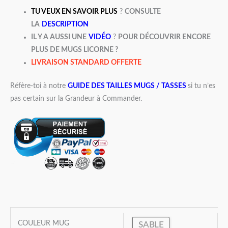
TU VEUX EN SAVOIR PLUS
?
CONSULTE
LA
DESCRIPTION
IL Y A AUSSI UNE
VIDÉO
?
POUR DÉCOUVRIR ENCORE
PLUS DE MUGS LICORNE ?
LIVRAISON STANDARD OFFERTE
Réfère-toi à notre
GUIDE DES TAILLES MUGS / TASSES
si tu n’es
pas certain sur la Grandeur à Commander.
COULEUR MUG
SABLE