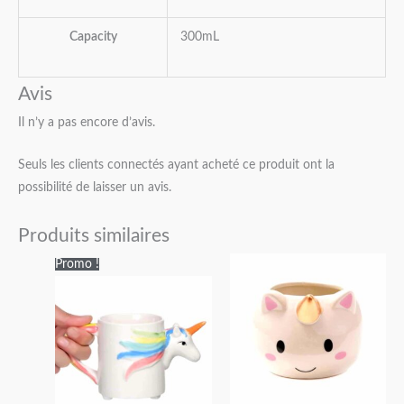
Capacity
300mL
Avis
Il n’y a pas encore d’avis.
Seuls les clients connectés ayant acheté ce produit ont la
possibilité de laisser un avis.
Produits similaires
Le
Le
Promo !
prix
prix
initial
actuel
était :
est :
32,95€.
31,95€.