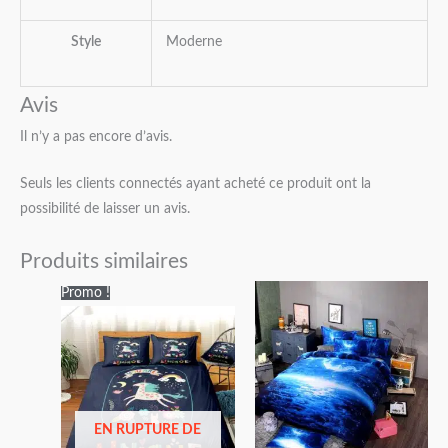
Style
Moderne
Avis
Il n’y a pas encore d’avis.
Seuls les clients connectés ayant acheté ce produit ont la
possibilité de laisser un avis.
Produits similaires
Plage
Plage
Promo !
de
de
prix :
prix :
44,95€
46,95€
à
à
59,95€
60,95€
EN RUPTURE DE