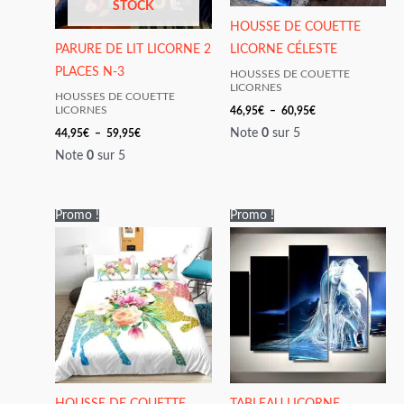
STOCK
HOUSSE DE COUETTE
PARURE DE LIT LICORNE 2
LICORNE CÉLESTE
PLACES N-3
HOUSSES DE COUETTE
LICORNES
HOUSSES DE COUETTE
46,95
€
–
60,95
€
LICORNES
Note
0
sur 5
44,95
€
–
59,95
€
Note
0
sur 5
Plage
Plage
Promo !
Promo !
de
de
prix :
prix :
43,95€
24,95€
à
à
58,95€
50,95€
HOUSSE DE COUETTE
TABLEAU LICORNE