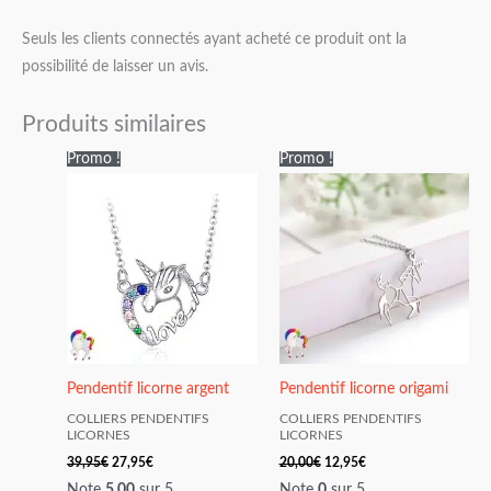
Seuls les clients connectés ayant acheté ce produit ont la
possibilité de laisser un avis.
Produits similaires
Le
Le
Le
Le
Promo !
Promo !
prix
prix
prix
prix
initial
actuel
initial
actuel
était :
est :
était :
est :
39,95€.
27,95€.
20,00€.
12,95€.
Pendentif licorne argent
Pendentif licorne origami
COLLIERS PENDENTIFS
COLLIERS PENDENTIFS
LICORNES
LICORNES
39,95
€
27,95
€
20,00
€
12,95
€
Note
5.00
sur 5
Note
0
sur 5