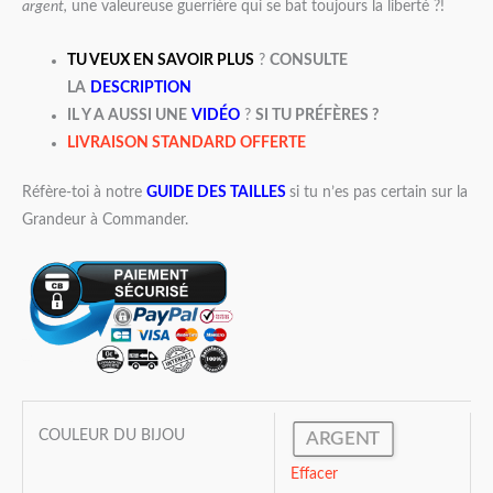
argent,
une valeureuse guerrière qui se bat toujours la liberté ?!
TU VEUX EN SAVOIR PLUS
?
CONSULTE
LA
DESCRIPTION
IL Y A AUSSI UNE
VIDÉO
?
SI TU PRÉFÈRES ?
LIVRAISON STANDARD OFFERTE
Réfère-toi à notre
GUIDE DES TAILLES
si tu n’es pas certain sur la
Grandeur à Commander.
COULEUR DU BIJOU
ARGENT
Effacer