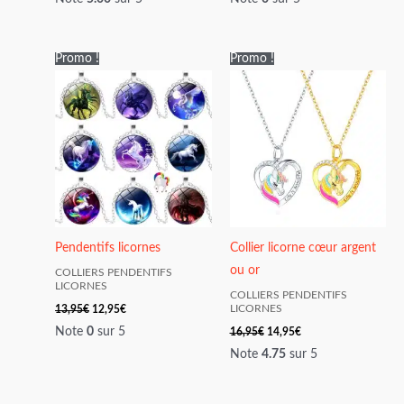
Le
Le
Le
Le
Promo !
Promo !
prix
prix
prix
prix
initial
actuel
initial
actuel
était :
est :
était :
est :
13,95€.
12,95€.
16,95€.
14,95€.
Pendentifs licornes
Collier licorne cœur argent
ou or
COLLIERS PENDENTIFS
LICORNES
COLLIERS PENDENTIFS
13,95
€
12,95
€
LICORNES
Note
0
sur 5
16,95
€
14,95
€
Note
4.75
sur 5